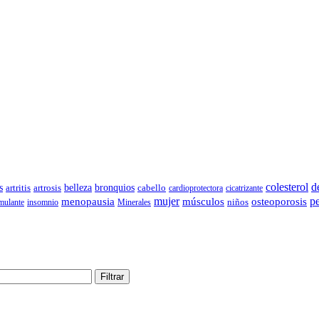
d
colesterol
bronquios
s
artritis
belleza
cabello
artrosis
cardioprotectora
cicatrizante
mujer
músculos
p
menopausia
osteoporosis
mulante
insomnio
Minerales
niños
Filtrar