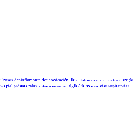
efensas
desinflamante
dieta
energía
desintoxicación
disfunción erectil
diurético
eso
triglicéridos
próstata
relax
vias respiratorias
piel
uñas
sistema nervioso