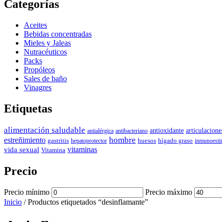
Categorías
Aceites
Bebidas concentradas
Mieles y Jaleas
Nutracéuticos
Packs
Propóleos
Sales de baño
Vinagres
Etiquetas
alimentación saludable
antioxidante
articulacione
antialérgica
antibacteriano
hombre
estreñimiento
gastritis
hepatoprotector
huesos
hígado graso
inmunoesti
vida sexual
vitaminas
Vitamina
Precio
Precio mínimo
Precio máximo
Inicio
/ Productos etiquetados “desinflamante”