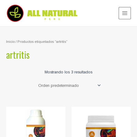
Ir
al
contenido
Main
Menu
Inicio
/ Productos etiquetados “artritis”
artritis
Mostrando los 3 resultados