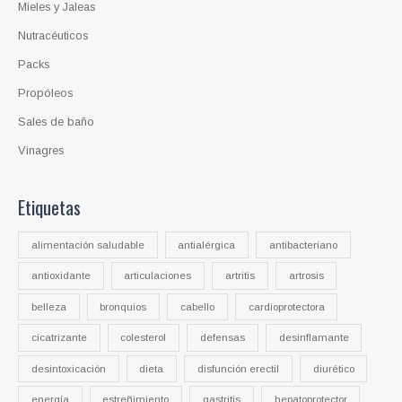
Mieles y Jaleas
s
Nutracéuticos
Packs
Propóleos
Sales de baño
Vinagres
Etiquetas
alimentación saludable
antialérgica
antibacteriano
antioxidante
articulaciones
artritis
artrosis
belleza
bronquios
cabello
cardioprotectora
cicatrizante
colesterol
defensas
desinflamante
desintoxicación
dieta
disfunción erectil
diurético
energía
estreñimiento
gastritis
hepatoprotector