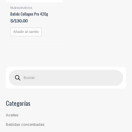
Nutracéuticos
Batido Collagen Pro 420g
S/
130.00
Añadir al carrito
B
ú
s
q
u
e
d
a
d
Categorías
e
p
r
o
Aceites
d
u
c
Bebidas concentradas
t
o