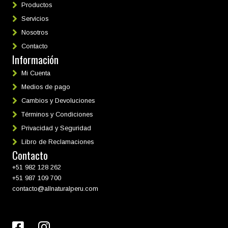
Productos
o
o
Servicios
m
m
Nosotros
í
á
Contacto
n
x
Información
i
i
m
m
Mi Cuenta
o
o
Medios de pago
Cambios y Devoluciones
Términos y Condiciones
Privacidad y Seguridad
Libro de Reclamaciones
Contacto
+51 982 128 262
+51 987 109 700
contacto@allnaturalperu.com