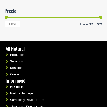
Precio
P
P
Filtrar
Precio:
S/0
—
S/70
r
r
e
e
c
c
All Natural
i
i
Productos
o
o
Servicios
m
m
Nosotros
í
á
Contacto
n
x
Información
i
i
m
m
Mi Cuenta
o
o
Medios de pago
Cambios y Devoluciones
Términos y Condiciones