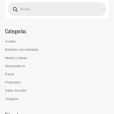
B
ú
s
q
u
e
d
a
d
Categorías
e
p
r
o
Aceites
d
u
c
Bebidas concentradas
t
o
Mieles y Jaleas
s
Nutracéuticos
Packs
Propóleos
Sales de baño
Vinagres