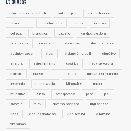
Etiquetas
alimentación saludable
antialérgica
antibacteriano
antioxidante
articulaciones
artritis
artrosis
belleza
bronquios
cabello
cardioprotectora
cicatrizante
colesterol
defensas
desinflamante
desintoxicación
dieta
disfunción erectil
diurético
energía
estreñimiento
gastritis
hepatoprotector
hombre
huesos
hígado graso
inmunoestimulante
insomnio
menopausia
Minerales
mujer
músculos
niños
osteoporosis
peso
piel
próstata
relax
sistema nervioso
triglicéridos
uñas
vias respiratorias
vida sexual
Vitamina
vitaminas