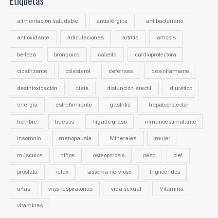
Etiquetas
alimentación saludable
antialérgica
antibacteriano
antioxidante
articulaciones
artritis
artrosis
belleza
bronquios
cabello
cardioprotectora
cicatrizante
colesterol
defensas
desinflamante
desintoxicación
dieta
disfunción erectil
diurético
energía
estreñimiento
gastritis
hepatoprotector
hombre
huesos
hígado graso
inmunoestimulante
insomnio
menopausia
Minerales
mujer
músculos
niños
osteoporosis
peso
piel
próstata
relax
sistema nervioso
triglicéridos
uñas
vias respiratorias
vida sexual
Vitamina
vitaminas