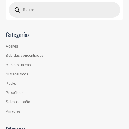
B
ú
s
q
u
e
d
a
d
Categorías
e
p
r
o
Aceites
d
u
c
Bebidas concentradas
t
o
Mieles y Jaleas
s
Nutracéuticos
Packs
Propóleos
Sales de baño
Vinagres