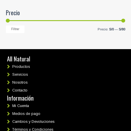
Precio
P
P
Filtrar
Precio:
S/0
—
S/80
r
r
e
e
c
c
All Natural
i
i
Productos
o
o
Servicios
m
m
Nosotros
í
á
Contacto
n
x
Información
i
i
m
m
Mi Cuenta
o
o
Medios de pago
Cambios y Devoluciones
Términos y Condiciones