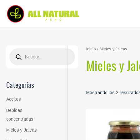
Ir
al
contenido
Inicio
/ Mieles y Jaleas
B
ú
Mieles y Ja
s
q
u
e
d
a
Categorías
d
e
Mostrando los 2 resultado
p
r
Aceites
o
d
Bebidas
u
c
concentradas
t
o
s
Mieles y Jaleas