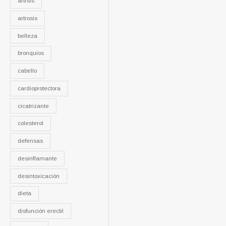
artritis
artrosis
belleza
bronquios
cabello
cardioprotectora
cicatrizante
colesterol
defensas
desinflamante
desintoxicación
dieta
disfunción erectil