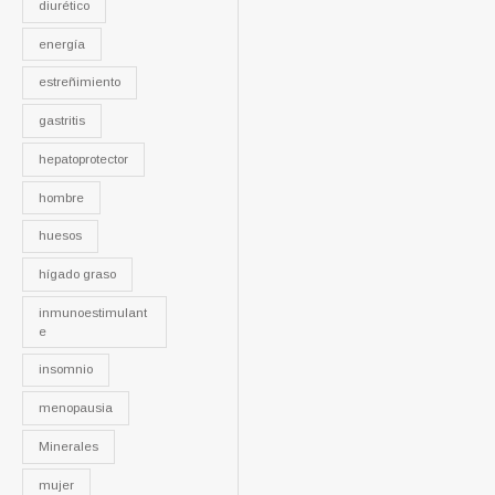
diurético
energía
estreñimiento
gastritis
hepatoprotector
hombre
huesos
hígado graso
inmunoestimulant
e
insomnio
menopausia
Minerales
mujer