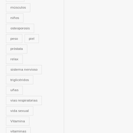
músculos
niños
osteoporosis
peso
piel
próstata
relax
sistema nervioso
triglicéridos
uñas
vias respiratorias
vida sexual
Vitamina
vitaminas