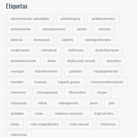
Etiquetas
alimentación saludable
antialérgica
antibacteriano
antioxidante
articulaciones
artritis
artrosis
belleza
bronquios
cabello
cardioprotectora
cicatrizante
colesterol
defensas
desinflamante
desintoxicación
dieta
disfunción erectil
diurético
energía
estreñimiento
gastritis
hepatoprotector
hombre
huesos
hígado graso
inmunoestimulante
insomnio
menopausia
Minerales
mujer
músculos
niños
osteoporosis
peso
piel
próstata
relax
sistema nervioso
triglicéridos
uñas
vias respiratorias
vida sexual
Vitamina
vitaminas