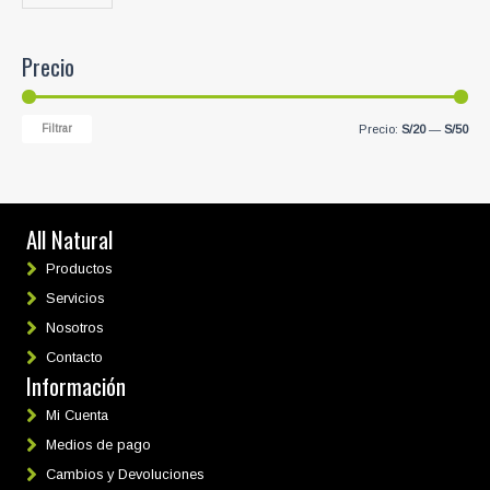
Precio
P
P
Filtrar
Precio:
S/20
—
S/50
r
r
e
e
c
c
All Natural
i
i
Productos
o
o
Servicios
m
m
Nosotros
í
á
Contacto
n
x
Información
i
i
m
m
Mi Cuenta
o
o
Medios de pago
Cambios y Devoluciones