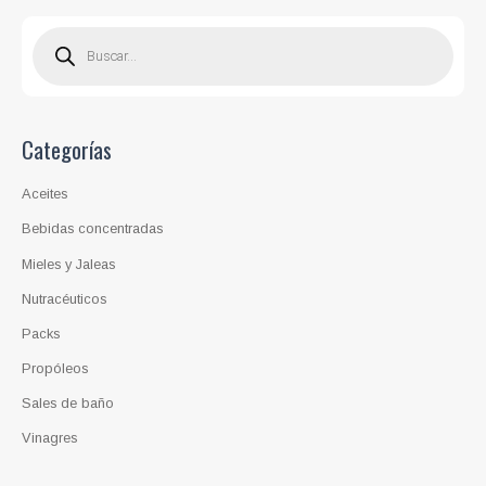
B
ú
s
q
u
e
d
a
d
Categorías
e
p
r
o
Aceites
d
u
c
Bebidas concentradas
t
o
Mieles y Jaleas
s
Nutracéuticos
Packs
Propóleos
Sales de baño
Vinagres