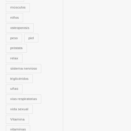
músculos
niños
osteoporosis
peso
piel
próstata
relax
sistema nervioso
triglicéridos
uñas
vias respiratorias
vida sexual
Vitamina
vitaminas