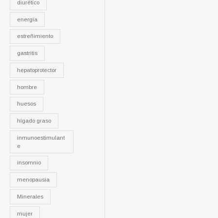
diurético
energía
estreñimiento
gastritis
hepatoprotector
hombre
huesos
hígado graso
inmunoestimulant
e
insomnio
menopausia
Minerales
mujer