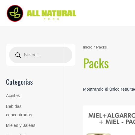
Ir
al
contenido
Inicio
/ Packs
B
ú
Packs
s
q
u
e
d
a
Categorías
d
e
Mostrando el único resulta
p
r
Aceites
o
d
Bebidas
u
c
concentradas
t
o
s
Mieles y Jaleas