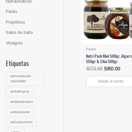
Nutracéuticos
Packs
Propóleos
Sales de baño
Vinagres
Packs
Nutri Pack Miel 500gr, Algarr
Etiquetas
550gr & Chia 500gr
El
El
S/
73.00
S/
60.00
precio
preci
alimentación
original
actua
Añadir al carrito
saludable
era:
es:
antialérgica
S/73.00.
S/60.
antibacteriano
antioxidante
articulaciones