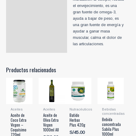
el envejecimiento, es una
gran fuente de omega-3,
ayuda a bajar de peso, es
una gran fuente de energía y
ayudar a ganar masa
muscular, calma el dolor de
las articulaciones.
Productos relacionados
Aceites
Aceites
Nutracéuticos
Bebidas
concentradas
Aceite de
Aceite de
Batido
Bebida
Coco Extra
Oliva Extra
Herbax
concentrada
Virgen –
Virgen
Plus 420g
Sabila Plus
Coquísimo
1000ml All
S/
45.00
1000ml
720ml