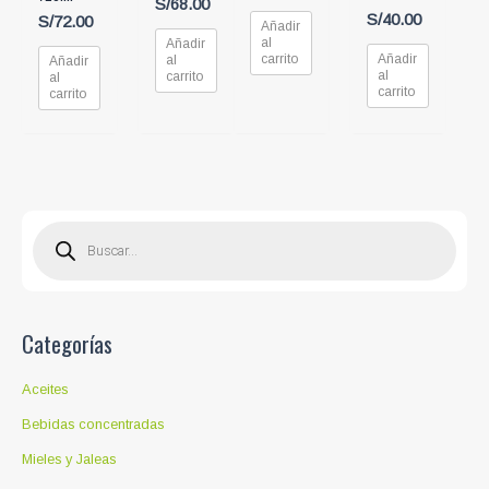
S/
68.00
S/
40.00
S/
72.00
Añadir
al
Añadir
carrito
Añadir
al
Añadir
al
carrito
al
carrito
carrito
B
ú
s
q
u
e
d
a
d
Categorías
e
p
r
o
Aceites
d
u
c
Bebidas concentradas
t
o
Mieles y Jaleas
s