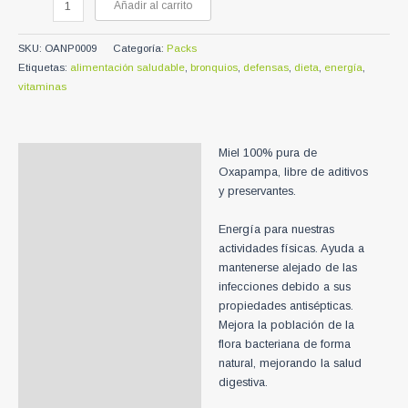
Añadir al carrito
S/73.00.
S/60.00.
Pack
Miel
SKU:
OANP0009
Categoría:
Packs
500gr,
Etiquetas:
alimentación saludable
,
bronquios
,
defensas
,
dieta
,
energía
,
Algarrobina
vitaminas
550gr
&
Chia
500gr
Miel 100% pura de
Descripción
cantidad
Oxapampa, libre de aditivos
y preservantes.
Energía para nuestras
actividades físicas. Ayuda a
mantenerse alejado de las
infecciones debido a sus
propiedades antisépticas.
Mejora la población de la
flora bacteriana de forma
natural, mejorando la salud
digestiva.