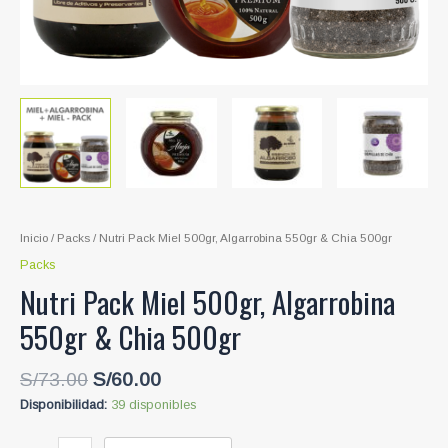
Inicio
/
Packs
/ Nutri Pack Miel 500gr, Algarrobina 550gr & Chia 500gr
Packs
Nutri Pack Miel 500gr, Algarrobina
550gr & Chia 500gr
El
El
S/
73.00
S/
60.00
precio
precio
Disponibilidad:
39 disponibles
original
actual
era:
es:
Nutri