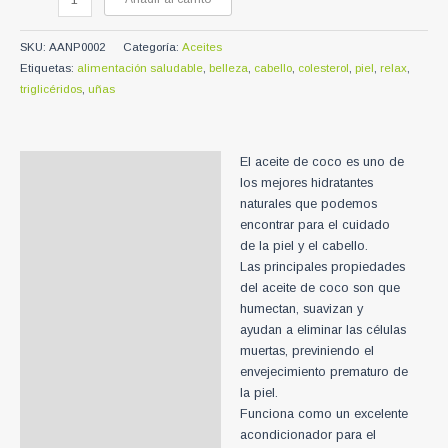
de
Coco
SKU:
AANP0002
Categoría:
Aceites
Extra
Etiquetas:
alimentación saludable
,
belleza
,
cabello
,
colesterol
,
piel
,
relax
,
Virgen
triglicéridos
,
uñas
-
Coquísimo
250ml
cantidad
El aceite de coco es uno de
Descripción
los mejores hidratantes
Información adicional
naturales que podemos
encontrar para el cuidado
de la piel y el cabello.
Las principales propiedades
del aceite de coco son que
humectan, suavizan y
ayudan a eliminar las células
muertas, previniendo el
envejecimiento prematuro de
la piel.
Funciona como un excelente
acondicionador para el