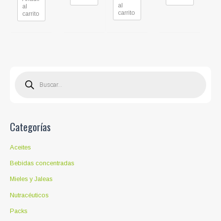
al
al
carrito
carrito
B
ú
s
q
u
e
d
a
d
Categorías
e
p
r
o
Aceites
d
u
c
Bebidas concentradas
t
o
Mieles y Jaleas
s
Nutracéuticos
Packs