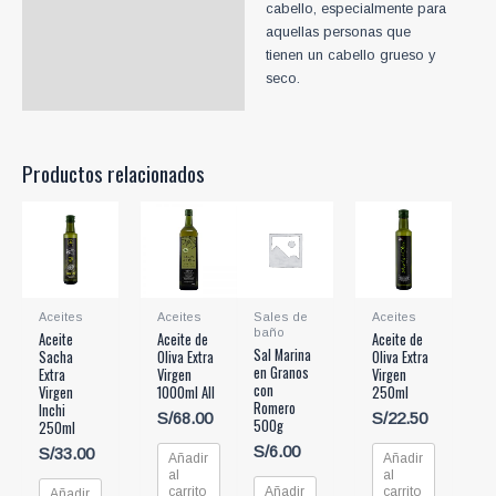
cabello, especialmente para
aquellas personas que
tienen un cabello grueso y
seco.
Productos relacionados
Aceites
Aceites
Sales de
Aceites
baño
Aceite
Aceite de
Aceite de
Sal Marina
Sacha
Oliva Extra
Oliva Extra
en Granos
Extra
Virgen
Virgen
con
Virgen
1000ml All
250ml
Romero
Inchi
S/
68.00
S/
22.50
500g
250ml
S/
6.00
S/
33.00
Añadir
Añadir
al
al
carrito
Añadir
carrito
Añadir