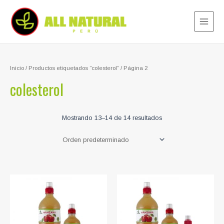
Ir
al
contenido
Main
Menu
Inicio
/
Productos etiquetados “colesterol”
/ Página 2
colesterol
Mostrando 13–14 de 14 resultados