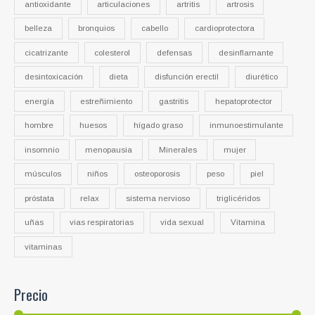
antioxidante
articulaciones
artritis
artrosis
belleza
bronquios
cabello
cardioprotectora
cicatrizante
colesterol
defensas
desinflamante
desintoxicación
dieta
disfunción erectil
diurético
energía
estreñimiento
gastritis
hepatoprotector
hombre
huesos
hígado graso
inmunoestimulante
insomnio
menopausia
Minerales
mujer
músculos
niños
osteoporosis
peso
piel
próstata
relax
sistema nervioso
triglicéridos
uñas
vias respiratorias
vida sexual
Vitamina
vitaminas
Precio