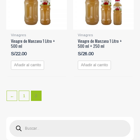
Vinagres
Vinagres
Vinagre de Manzana 1 Litro +
Vinagre de Manzana 1 Litro +
500 ml
500 ml + 250 ml
S/
22.00
S/
26.00
Añadir al carrito
Añadir al carrito
←
1
2
B
ú
s
q
u