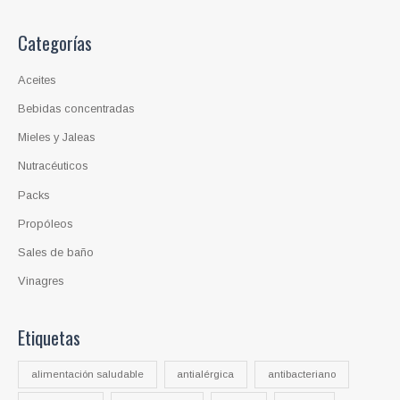
e
d
a
d
Categorías
e
p
r
o
Aceites
d
u
c
Bebidas concentradas
t
o
Mieles y Jaleas
s
Nutracéuticos
Packs
Propóleos
Sales de baño
Vinagres
Etiquetas
alimentación saludable
antialérgica
antibacteriano