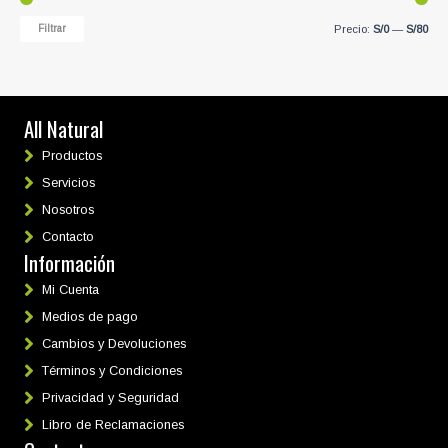
P
P
Filtrar
Precio:
S/0
—
S/80
r
r
e
e
c
c
All Natural
i
i
Productos
o
o
Servicios
m
m
Nosotros
í
á
Contacto
n
x
Información
i
i
m
m
Mi Cuenta
o
o
Medios de pago
Cambios y Devoluciones
Términos y Condiciones
Privacidad y Seguridad
Libro de Reclamaciones