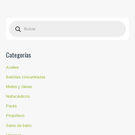
B
ú
s
q
u
e
d
a
d
Categorías
e
p
r
o
Aceites
d
u
c
Bebidas concentradas
t
o
Mieles y Jaleas
s
Nutracéuticos
Packs
Propóleos
Sales de baño