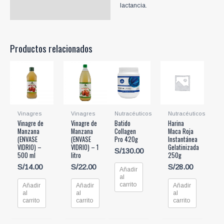
lactancia.
Productos relacionados
Vinagres
Vinagres
Nutracéuticos
Nutracéuticos
Vinagre de
Vinagre de
Batido
Harina
Manzana
Manzana
Collagen
Maca Roja
(ENVASE
(ENVASE
Pro 420g
Instantánea
VIDRIO) –
VIDRIO) – 1
Gelatinizada
S/
130.00
500 ml
litro
250g
S/
14.00
S/
22.00
S/
28.00
Añadir
al
carrito
Añadir
Añadir
Añadir
al
al
al
carrito
carrito
carrito