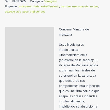
SKU:
VANP0005
Categoría:
Vinagres
1
Etiquetas:
colesterol
,
dieta
,
estreñimiento
,
hombre
,
menopausia
,
mujer
,
Litro
osteoporosis
,
peso
,
triglicéridos
+
500
ml
+
Contiene: Vinagre de
Descripción
250
manzana
ml
Información adicional
cantidad
Usos Medicinales
Tradicionales:
Hipercolesterolemia
(colesterol en la sangre): El
Vinagre de Manzana ayuda
a disminuir los niveles de
colesterol en la sangre, ya
que dentro de sus
componentes está la pectina
que es una fibra soluble que
atrapa las grasas ingeridas
con los alimentos,
impidiendo su absorción y