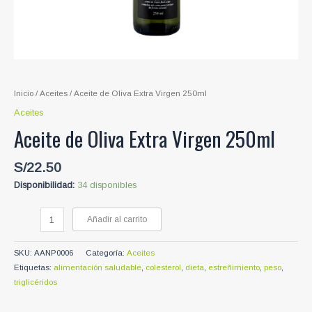
Inicio
/
Aceites
/ Aceite de Oliva Extra Virgen 250ml
Aceites
Aceite de Oliva Extra Virgen 250ml
S/
22.50
Disponibilidad:
34 disponibles
Aceite
Añadir al carrito
de
Oliva
SKU:
AANP0006
Categoría:
Aceites
Extra
Etiquetas:
alimentación saludable
,
colesterol
,
dieta
,
estreñimiento
,
peso
,
Virgen
triglicéridos
250ml
cantidad