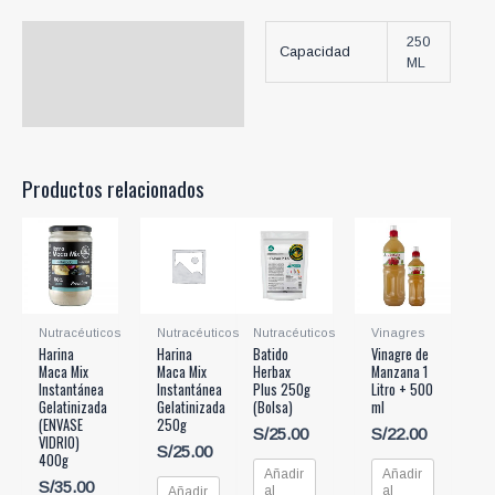
Información adicional
250
Capacidad
ML
Productos relacionados
Nutracéuticos
Nutracéuticos
Nutracéuticos
Vinagres
Harina
Harina
Batido
Vinagre de
Maca Mix
Maca Mix
Herbax
Manzana 1
Instantánea
Instantánea
Plus 250g
Litro + 500
Gelatinizada
Gelatinizada
(Bolsa)
ml
(ENVASE
250g
S/
25.00
S/
22.00
VIDRIO)
S/
25.00
400g
Añadir
Añadir
S/
35.00
al
al
Añadir