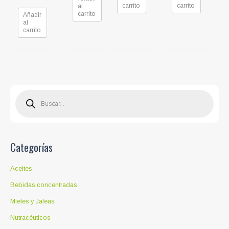
carrito
carrito
al
carrito
Añadir
al
carrito
B
ú
s
q
u
e
d
a
d
Categorías
e
p
r
o
Aceites
d
u
c
Bebidas concentradas
t
o
Mieles y Jaleas
s
Nutracéuticos