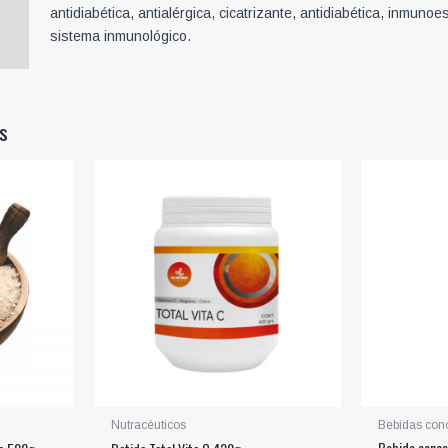
antidiabética, antialérgica, cicatrizante, antidiabética, inmun
sistema inmunológico.
s
Nutracéuticos
Bebidas con
Bebida conce