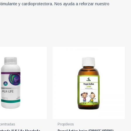
oestimulante y cardioprotectora. Nos ayuda a reforzar nuestro
centradas
Propóleos
ntrada ALK Life Alcachofa
Propol Active Junior (ENVASE VIDRIO)