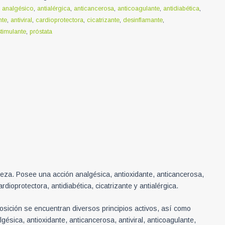
:
analgésico
,
antialérgica
,
anticancerosa
,
anticoagulante
,
antidiabética
,
nte
,
antiviral
,
cardioprotectora
,
cicatrizante
,
desinflamante
,
timulante
,
próstata
orteza. Posee una acción analgésica, antioxidante, anticancerosa,
rdioprotectora, antidiabética, cicatrizante y antialérgica.
sición se encuentran diversos principios activos, así como
lgésica, antioxidante, anticancerosa, antiviral, anticoagulante,