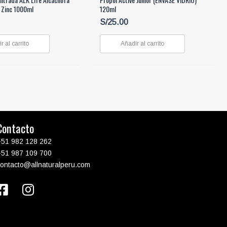
 Zinc 1000ml
120ml
S/
25.00
r al carrito
Añadir al carrito
Contacto
+51 982 128 262
+51 987 109 700
contacto@allnaturalperu.com