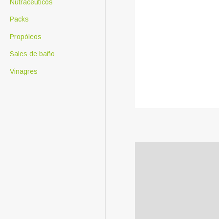
Nutracéuticos
Packs
Propóleos
Sales de baño
Vinagres
Descripción
Información adicional