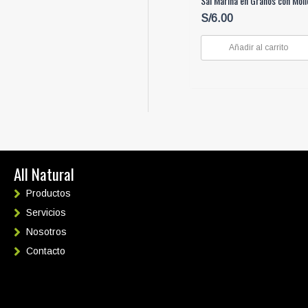
Sal Marina en Granos con Mol
S/
6.00
Añadir al carrito
All Natural
Productos
Servicios
Nosotros
Contacto