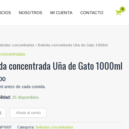
ICIOS
NOSOTROS
MI CUENTA
CONTACTO
ebidas concentradas
/ Bebida concentrada Uña de Gato 1000ml
 concentradas
da concentrada Uña de Gato 1000ml
00
ml antes de cada comida.
ilidad:
25 disponibles
Añadir al carrito
rada
NP0007
Categoría:
Bebidas concentradas