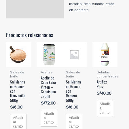
metabolismo cuando están
en contacto.
Productos relacionados
Sales de
Aceites
Sales de
Bebidas
baño
baño
concentradas
Aceite de
Sal Marina
Sal Marina
Artiflex
Coco Extra
en Granos
en Granos
Plus
Virgen –
con
con
Coquísimo
S/
40.00
Manzanilla
Romero
720ml
500g
500g
S/
72.00
Añadir
S/
6.00
S/
6.00
al
carrito
Añadir
Añadir
Añadir
al
al
al
carrito
carrito
carrito