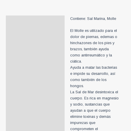
Molle
500g
cantidad
Contiene: Sal Marina, Molle
Descripción
Información adicional
El Molle es utilizado para el
dolor de piernas, edemas o
hinchazones de los pies y
brazos, también ayuda
como antirreumático y la
ciática.
Ayuda a matar las bacterias
e impide su desarrollo, así
como también de los
hongos.
La Sal de Mar desintoxica el
cuerpo. Es rica en magnesio
y sodio, sustancias que
ayudan a que el cuerpo
elimine toxinas y demás
impurezas que
comprometen el