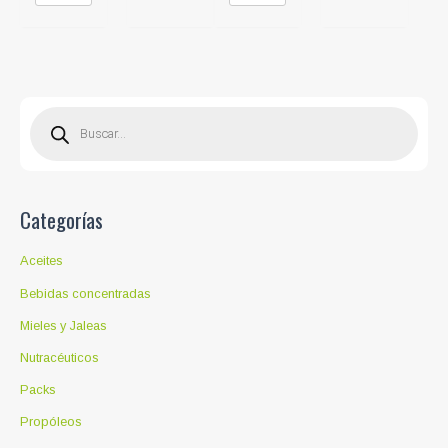
B
ú
s
q
u
e
d
a
d
Categorías
e
p
r
o
Aceites
d
u
c
Bebidas concentradas
t
o
Mieles y Jaleas
s
Nutracéuticos
Packs
Propóleos