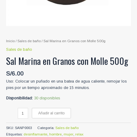
Inicio
/
Sales de baño
/ Sal Marina en Granos con Molle 500g
Sales de baño
Sal Marina en Granos con Molle 500g
S/
6.00
Uso: Colocar un puñado en una batea de agua caliente, remojar los
pies por un tiempo aproximado de 15 minutos.
Disponibilidad:
30 disponibles
Sal
Añadir al carrito
Marina
en
SKU:
SANP0003
Categoría:
Sales de baño
Granos
Etiquetas:
desinflamante
,
hombre
,
mujer
,
relax
con