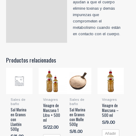
ayudan a que el cuerpo
elimine toxinas y demás
impurezas que
comprometen el
metabolismo cuando están
en contacto con el cuerpo.
Productos relacionados
Sales de
Vinagres
Sales de
Vinagres
baño
baño
Vinagre de
Vinagre de
Sal Marina
Sal Marina
Manzana 1
Manzana –
en Granos
en Granos
Litro + 500
500 ml
con
con Molle
ml
S/
9.00
Llantén
500g
S/
22.00
500g
S/
6.00
Añadir