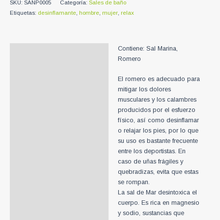
SKU:
SANP0005
Categoría:
Sales de baño
Granos
Etiquetas:
desinflamante
,
hombre
,
mujer
,
relax
con
Romero
500g
cantidad
Contiene: Sal Marina,
Descripción
Romero
Información adicional
El romero es adecuado para
mitigar los dolores
musculares y los calambres
producidos por el esfuerzo
físico, así como desinflamar
o relajar los pies, por lo que
su uso es bastante frecuente
entre los deportistas. En
caso de uñas frágiles y
quebradizas, evita que estas
se rompan.
La sal de Mar desintoxica el
cuerpo. Es rica en magnesio
y sodio, sustancias que