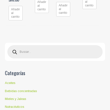
S/
6.00
al
Añadir
Añadir
carrito
al
al
Añadir
carrito
carrito
al
carrito
B
ú
s
q
u
e
d
a
d
Categorías
e
p
r
o
Aceites
d
u
c
Bebidas concentradas
t
o
Mieles y Jaleas
s
Nutracéuticos