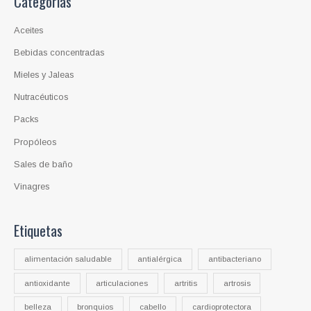
Categorías
e
p
r
o
Aceites
d
u
c
Bebidas concentradas
t
o
Mieles y Jaleas
s
Nutracéuticos
Packs
Propóleos
Sales de baño
Vinagres
Etiquetas
alimentación saludable
antialérgica
antibacteriano
antioxidante
articulaciones
artritis
artrosis
belleza
bronquios
cabello
cardioprotectora