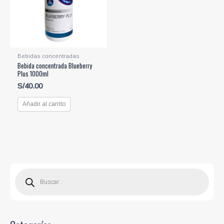
Bebidas concentradas
Bebida concentrada Blueberry
Plus 1000ml
S/
40.00
Añadir al carrito
B
ú
s
q
u
e
d
a
d