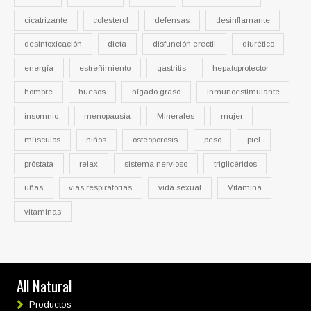
cicatrizante
colesterol
defensas
desinflamante
desintoxicación
dieta
disfunción erectil
diurético
energía
estreñimiento
gastritis
hepatoprotector
hombre
huesos
hígado graso
inmunoestimulante
insomnio
menopausia
Minerales
mujer
músculos
niños
osteoporosis
peso
piel
próstata
relax
sistema nervioso
triglicéridos
uñas
vias respiratorias
vida sexual
Vitamina
vitaminas
All Natural
Productos