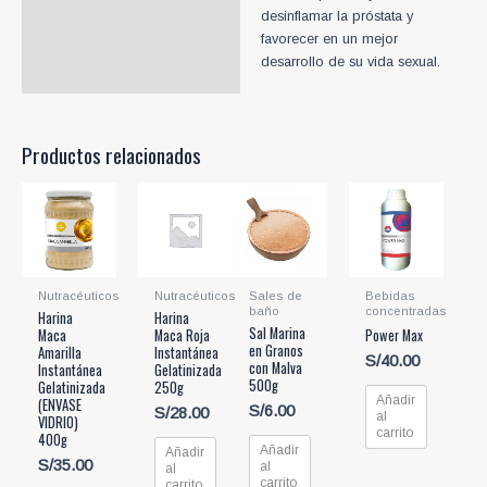
desinflamar la próstata y
favorecer en un mejor
desarrollo de su vida sexual.
Productos relacionados
Nutracéuticos
Nutracéuticos
Sales de
Bebidas
baño
concentradas
Harina
Harina
Sal Marina
Maca
Maca Roja
Power Max
en Granos
Amarilla
Instantánea
S/
40.00
con Malva
Instantánea
Gelatinizada
500g
Gelatinizada
250g
Añadir
(ENVASE
S/
6.00
S/
28.00
al
VIDRIO)
carrito
400g
Añadir
Añadir
S/
35.00
al
al
carrito
carrito