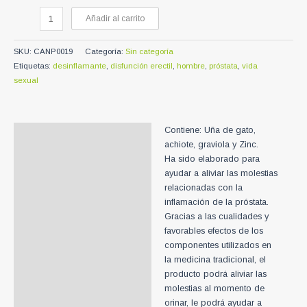
Cápsulas
Añadir al carrito
Prost
Form
SKU:
CANP0019
Categoría:
Sin categoría
Plus
Etiquetas:
desinflamante
,
disfunción erectil
,
hombre
,
próstata
,
vida
cantidad
sexual
Contiene: Uña de gato,
Descripción
achiote, graviola y Zinc.
Información adicional
Ha sido elaborado para
ayudar a aliviar las molestias
relacionadas con la
inflamación de la próstata.
Gracias a las cualidades y
favorables efectos de los
componentes utilizados en
la medicina tradicional, el
producto podrá aliviar las
molestias al momento de
orinar, le podrá ayudar a