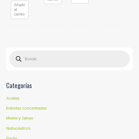
Añadir
al
carrito
B
ú
s
q
u
e
d
a
d
Categorías
e
p
r
o
Aceites
d
u
c
Bebidas concentradas
t
o
Mieles y Jaleas
s
Nutracéuticos
Packs