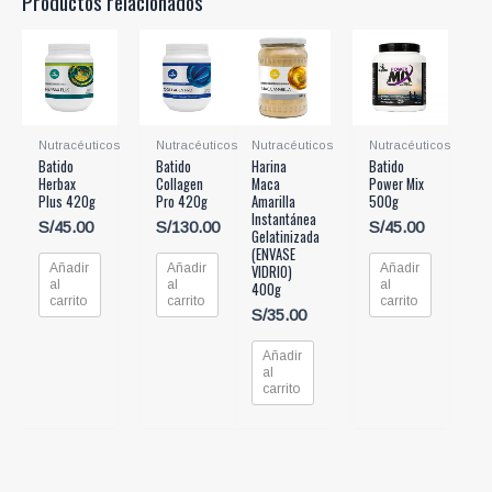
Productos relacionados
Nutracéuticos
Nutracéuticos
Nutracéuticos
Nutracéuticos
Batido
Batido
Harina
Batido
Herbax
Collagen
Maca
Power Mix
Plus 420g
Pro 420g
Amarilla
500g
Instantánea
S/
45.00
S/
130.00
S/
45.00
Gelatinizada
(ENVASE
Añadir
Añadir
Añadir
VIDRIO)
al
al
al
400g
carrito
carrito
carrito
S/
35.00
Añadir
al
carrito