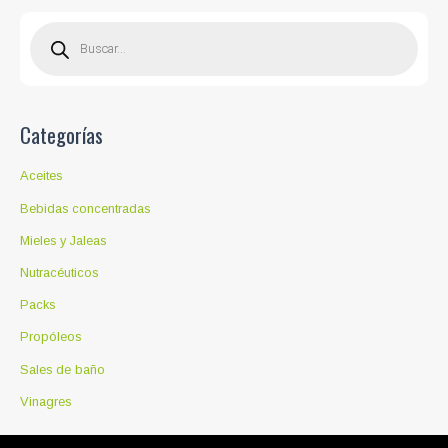
B
ú
s
q
u
e
d
a
d
Categorías
e
p
r
o
Aceites
d
u
c
Bebidas concentradas
t
o
Mieles y Jaleas
s
Nutracéuticos
Packs
Propóleos
Sales de baño
Vinagres