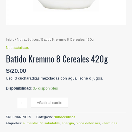
Inicio
/
Nutracéuticos
/ Batido Kremmo 8 Cereales 420g
Nutracéuticos
Batido Kremmo 8 Cereales 420g
S/
20.00
Uso: 3 cucharaditas mezcladas con agua, leche o jugos.
Disponibilidad:
35 disponibles
Batido
Añadir al carrito
Kremmo
8
SKU:
NANP0009
Categoría:
Nutracéuticos
Cereales
Etiquetas:
alimentación saludable
,
energía
,
niños defensas
,
vitaminas
420g
cantidad