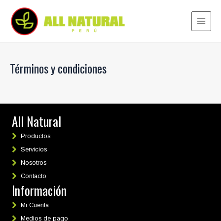
Ir
al
contenido
Main
Menu
Términos y condiciones
All Natural
Productos
Servicios
Nosotros
Contacto
Información
Mi Cuenta
Medios de pago